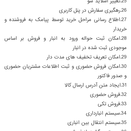
25.تغییر اسلاید شو
26.رهگیری سفارش در پنل کاربری
27.اطلاع رسانی مراحل خرید توسط پیامک به فروشنده و
خریدار
28.امکان ثبت حواله ورود به انبار و فروش بر اساس
موجودی ثبت شده در انبار
29.امکان تعریف تخفیف های مدت دار
30.امکان فروش حضوری و ثبت اطلاعات مشتریان حضوری
و صدور فاکتور
31.ایجاد متن آدرس ارسال کالا
32.فروش حضوری
33.فروش تکی
34.سیستم انبارداری
35.سیستم انتقال بین انباری