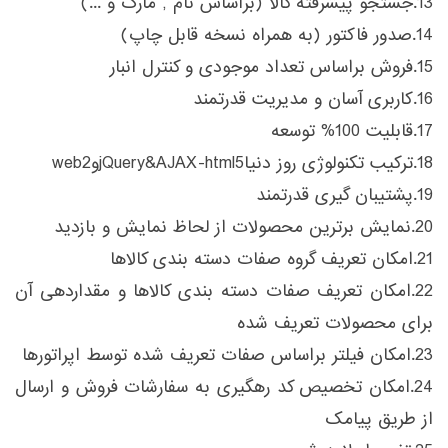
13.جستجو پیشرفته کالا (براساس نام , مارک و ...)
14.صدور فاکتور (به همراه نسخه قابل چاپ)
15.فروش براساس تعداد موجودی و کنترل انبار
16.کاربری آسان و مدیریت قدرتمند
17.قابلیت 100% توسعه
18.ترکیب تکنولوژی روز دنیاjQuery&AJAX-html5وweb2
19.پشتیبان گیری قدرتمند
20.نمایش برترین محصولات از لحاظ نمایش و بازدید
21.امکان تعریف گروه صفات دسته بندی کالاها
22.امکان تعریف صفات دسته بندی کالاها و مقداردهی آن
برای محصولات تعریف شده
23.امکان فیلتر براساس صفات تعریف شده توسط اپراتورها
24.امکان تخصیص کد رهگیری به سفارشات فروش و ارسال
از طریق پیامک